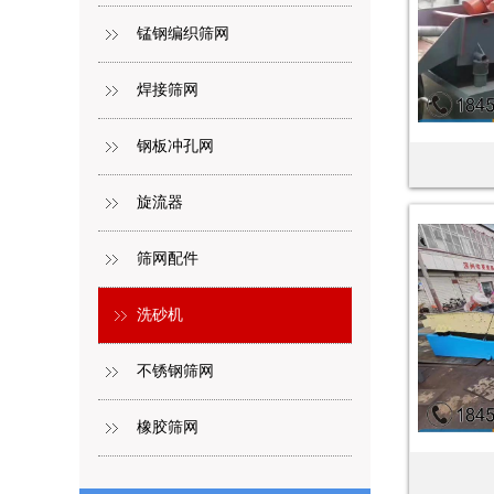
锰钢编织筛网
焊接筛网
钢板冲孔网
旋流器
筛网配件
洗砂机
不锈钢筛网
橡胶筛网