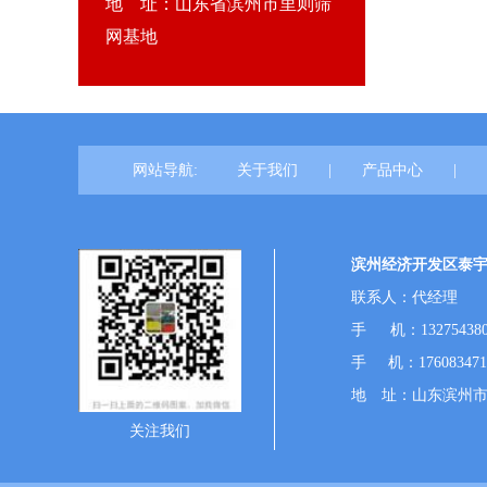
地 址：山东省滨州市里则筛
网基地
网站导航:
关于我们
|
产品中心
|
滨州经济开发区泰
联系人：代经理
手 机：132754380
手 机：17608347
地 址：山东滨州
关注我们