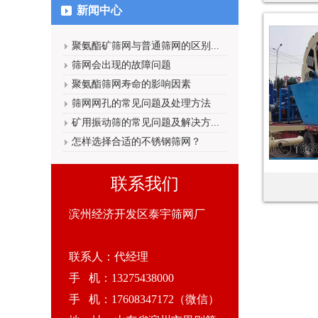
新闻中心
聚氨酯矿筛网与普通筛网的区别...
筛网会出现的故障问题
聚氨酯筛网寿命的影响因素
筛网网孔的常见问题及处理方法
矿用振动筛的常见问题及解决方...
怎样选择合适的不锈钢筛网？
联系我们
滨州经济开发区泰宇筛网厂
联系人：代经理
手 机：13275438000
手 机：17608347172（微信）