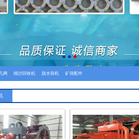
孔网
细沙回收机
脱水筛机
矿筛配件
机