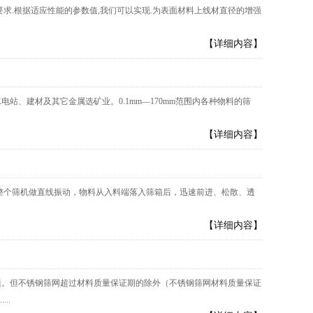
求.根据适应性能的参数值,我们可以实现.为表面材料上线材直径的增强
【详细内容】
、建材及其它金属选矿业。0.1mm—170mm范围内各种物料的筛
【详细内容】
的整个筛机做直线振动，物料从入料端落入筛箱后，迅速前进、松散、透
【详细内容】
题。但不锈钢筛网超过材料质量保证期的除外（不锈钢筛网材料质量保证
..