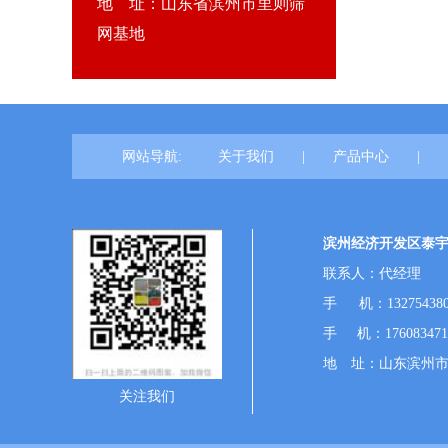
地 址：山东省滨州市里则筛
网基地
网站导航:
关于我们
|
产品中心
|
滨州经济开发区泰
联系人：代经理
手 机：132754380
手 机：17608347
地 址：山东滨州
关注我们