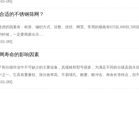
-01-09]
合适的不锈钢筛网？
的因素有：材质、编织方式、目数、丝径、网宽。常用的规格有635目,600目,500目,450目,400目
时候，一定要商家出示......
-01-09]
网寿命的影响因素
矿和分级作业中不可缺少的主要设备，其规格和型号很多，为满足不同的分级及脱水
之一。它具有重量轻、筛分效率高、不易堵孔、耐磨、耐冲击、寿命长等特点，但不合...
-01-09]