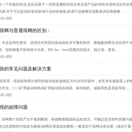
有一个松散的情况,这应该基于一些筛选属性的组合来实现产品的供给对选择适应性的要
据.对于可以提供的某些标准行业的性能值,标准行业能够实现数值供应商能够......
-01-09]
筛网与普通筛网的区别：
，专业适用性更强，适用任何类型的振动筛机并可量机制作。聚氨酯筛网专业应用于水电站
、湿筛都毫不影响筛分功率。对0.5m—3mm范围内的脱水、脱介筛、更加......
-01-09]
筛的常见问题及解决方案
振动筛原理：筛箱依靠两台相同的振动电机做相反方向自同步旋转，使支承在减振器上
作业。1.1.1矿用振动筛构成矿用振动筛由筛箱、振动电机、减振系统及底架等组......
-01-09]
现的故障问题
，筛网整个筛面产生不规则断裂，根据断裂截面的晶粒情况，可确定是否材料质量问
过此期限则可能发生断裂)筛网呈现直线状断裂,一般是由于筛网没有拉紧（或拉不紧....