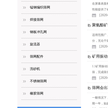
在屏幕表面
锰钢编织筛网
性能提供了依
[2020
焊接筛网
聚氨酯矿
钢板冲孔网
适用范围广
分，无论干筛
旋流器
[2020
矿用振动
筛网配件
1.1矿用
洗砂机
筛，完成筛分
[2020
不锈钢筛网
筛网会出
橡胶筛网
一般情况下
期一年，如超